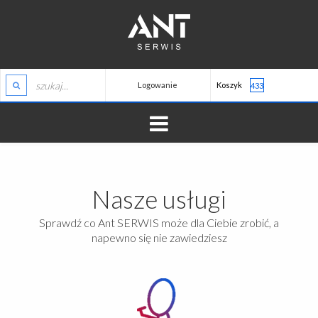
Logowanie
Koszyk
433
HOME
Nasze usługi
O NAS
ZALOGUJ
Sprawdź co Ant SERWIS może dla Ciebie zrobić, a
TELEWIZJA
napewno się nie zawiedziesz
REJESTRACJA
MONITORING
ALARMY