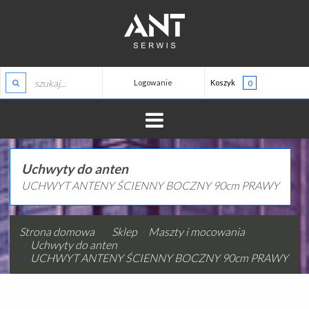
Logowanie
Koszyk
0
HOME
Uchwyty do anten
UCHWYT ANTENY ŚCIENNY BOCZNY 90cm PRAWY
O NAS
ZALOGUJ
TELEWIZJA
REJESTRACJA
Strona domowa
Sklep
Maszty i mocowania
Uchwyty do anten
MONITORING
UCHWYT ANTENY ŚCIENNY BOCZNY 90cm PRAWY
ALARMY