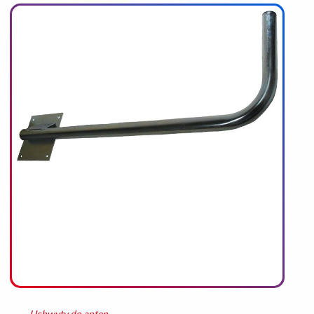
REFERENCJE
KONTAKT
Uchwyty do anten