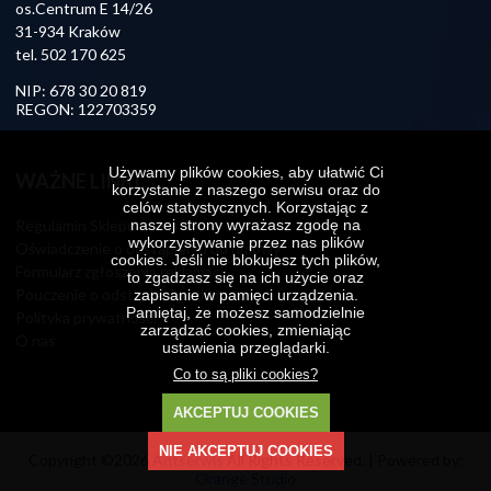
os.Centrum E 14/26
31-934 Kraków
tel.
502 170 625
NIP: 678 30 20 819
REGON: 122703359
Używamy plików cookies, aby ułatwić Ci
WAŻNE LINKI
korzystanie z naszego serwisu oraz do
celów statystycznych. Korzystając z
naszej strony wyrażasz zgodę na
Regulamin Sklepu
wykorzystywanie przez nas plików
Oświadczenie o odstąpieniu od umowy
cookies. Jeśli nie blokujesz tych plików,
Formularz zgłoszenia reklamacji
to zgadzasz się na ich użycie oraz
Pouczenie o odstąpieniu od umowy
zapisanie w pamięci urządzenia.
Pamiętaj, że możesz samodzielnie
Polityka prywatności
zarządzać cookies, zmieniając
O nas
ustawienia przeglądarki.
Co to są pliki cookies?
AKCEPTUJ COOKIES
NIE AKCEPTUJ COOKIES
Copyright ©2026
Antserwis
All Rights Reserved. | Powered by:
Orange Studio