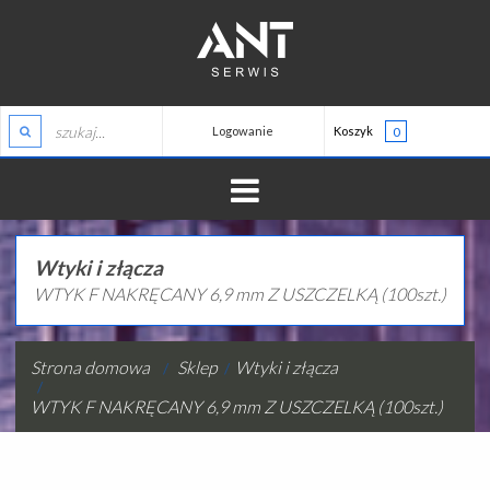
Logowanie
Koszyk
0
HOME
Wtyki i złącza
WTYK F NAKRĘCANY 6,9 mm Z USZCZELKĄ (100szt.)
O NAS
ZALOGUJ
TELEWIZJA
REJESTRACJA
Strona domowa
Sklep
Wtyki i złącza
MONITORING
WTYK F NAKRĘCANY 6,9 mm Z USZCZELKĄ (100szt.)
ALARMY