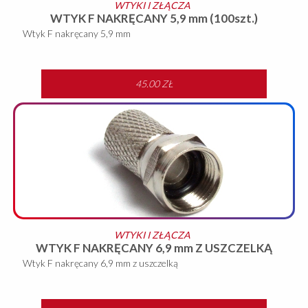
WTYKI I ZŁĄCZA
WTYK F NAKRĘCANY 5,9 mm (100szt.)
Wtyk F nakręcany 5,9 mm
45.00 ZŁ
WIĘCEJ
WTYKI I ZŁĄCZA
WTYK F NAKRĘCANY 6,9 mm Z USZCZELKĄ
Wtyk F nakręcany 6,9 mm z uszczelką